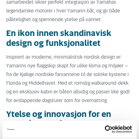
samarbeidet sikrer perfekt integrasjon av Yamahas
legendariske motorer i hver Yamarin-båt, og gir både
pålitelighet og spennende ytelse på vannet.
En ikon innen skandinavisk
design og funksjonalitet
Inspirert av moderne, minimalistisk nordisk design er
Yamarins nye flaggskip skapt for ulike klima og miljøer –
fra de kjølige nordiske farvannene til de solrike kystene i
Florida og Middelhavet. Med et romslig walkaround-dekk
og en eksklusiv kabin er båten allsidig og passer like godt
for avslappende dagsturer som for overnatting.
Ytelse og innovasjon for en
enestående båtopplevelse
Med doble Yamaha-utenbordsmotorer leverer Yamarins