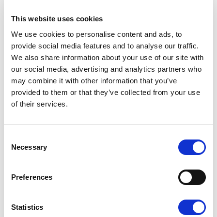
nye flaggskip både kraft og presisjon. Takket være
This website uses cookies
Yamarins velkjente skrogdesign tilbyr båten en myk ferd
We use cookies to personalise content and ads, to
og fremragende kjøreegenskaper, uavhengig av om det er
provide social media features and to analyse our traffic.
rolig vann eller røffere forhold. I tillegg til elegant design
We also share information about your use of our site with
og en førsteklasses kjøreopplevelse, er flaggskipet utstyrt
our social media, advertising and analytics partners who
med Yamarin Q-systemet – et smart infotainmentsystem
may combine it with other information that you’ve
provided to them or that they’ve collected from your use
som integrerer navigasjon, motordata og værvarsler for et
of their services.
sikkert og enkelt båtliv.
Fort Lauderdale International
Consent
Boat Show 2024: En forsmak på
Necessary
Selection
fremtiden
Preferences
I tillegg til flaggskipet vil Yamarin også vise frem tre av
sine nyeste day cruisere –
67 DC
,
80 DC
og
88 DC
– på
Statistics
Fort Lauderdale International Boat Show. Yamarin 88 DC,