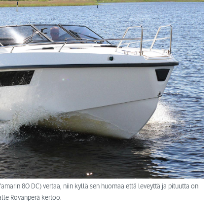
marin 80 DC) vertaa, niin kyllä sen huomaa että leveyttä ja pituutta on
Kalle Rovanperä kertoo.