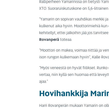
Ralliperheen Yamarinissa on tietysti Ya
XTO. Suoraruiskutuskone on 5,6-litraine
”Yamarin on sopivan vauhdikas merkki ja 
kulkenut aika hyvin. Moottorimiehiä kun
kehitellyt, ettei jalkoihin jää jos tarvits
Rovanperä
toteaa.
”Moottori on makea, voimaa riittää ja ve
ison rungon kulkemaan hyvin”, Kalle Rov
”Myös veneestä on hyvät fiilikset. Runk
vertaa, niin kyllä sen huomaa että leveytt
ajaa.”
Hovihankkija Mari
Harri Rovanperän mukaan Yamarin on oll