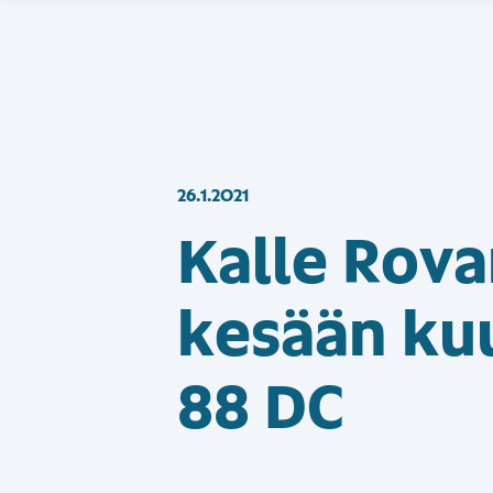
26.1.2021
Kalle Rov
kesään ku
88 DC