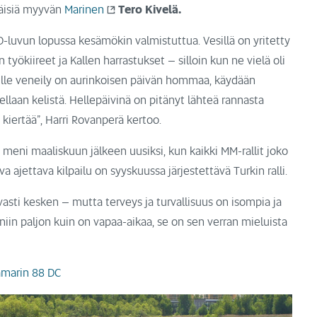
räisiä myyvän
Marinen
Tero Kivelä.
-luvun lopussa kesämökin valmistuttua. Vesillä on yritetty
n työkiireet ja Kallen harrastukset – silloin kun ne vielä oli
ille veneily on aurinkoisen päivän hommaa, käydään
llaan kelistä. Hellepäivinä on pitänyt lähteä rannasta
n kiertää”, Harri Rovanperä kertoo.
 meni maaliskuun jälkeen uusiksi, kun kaikki MM-rallit joko
aava ajettava kilpailu on syyskuussa järjestettävä Turkin ralli.
avasti kesken – mutta terveys ja turvallisuus on isompia ja
 niin paljon kuin on vapaa-aikaa, se on sen verran mieluista
marin 88 DC