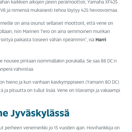
mahan kaikkien aikojen järein perämoottori, Yamaha XF425
n V8 ja nimensä mukaisesti tehoa löytyy 425 hevosvoimaa.
meille on aina osunut sellaiset moottorit, että vene on
 ollaan, niin Marinen Tero on aina semmoinen murikan
ee siirtyä paikasta toiseen vähän ripeämmin”, isä
Harri
ne nousee pintaan isommallakin porukalla. Se saa 88 DC:n
anperä vahvistaa.
o on hieno ja kun vanhaan kasikymppiseen (Yamarin 80 DC)
ä ja pituutta on tullut lisää. Vene on tilavampi ja vakaampi
ne Jyväskylässä
ut perheen venemerkki jo 15 vuoden ajan. Hovihankkija on