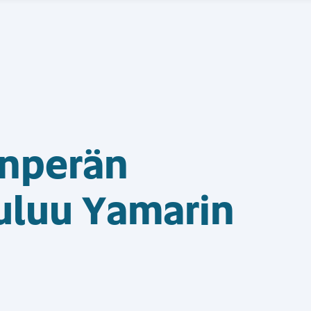
anperän
uluu Yamarin