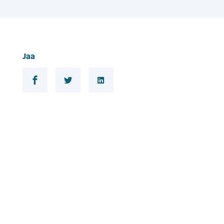
Jaa
Jaa Facebookissa
Jaa Twitterissä
Jaa Linkedinissä