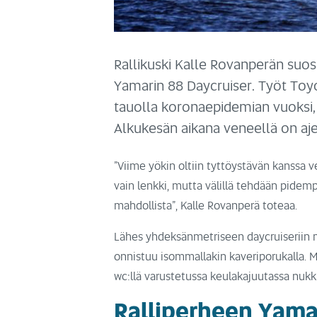
Rallikuski Kalle Rovanperän suosi
Yamarin 88 Daycruiser. Työt Toyo
tauolla koronaepidemian vuoksi,
Alkukesän aikana veneellä on ajet
”Viime yökin oltiin tyttöystävän kanssa
vain lenkki, mutta välillä tehdään pidempi
mahdollista”, Kalle Rovanperä toteaa.
Lähes yhdeksänmetriseen daycruiseriin 
onnistuu isommallakin kaveriporukalla. M
wc:llä varustetussa keulakajuutassa nukk
Ralliperheen Yama