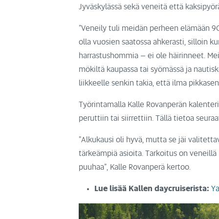
Jyväskylässä sekä veneitä että kaksipyö
”Veneily tuli meidän perheen elämään 90
olla vuosien saatossa ahkerasti, silloin ku
harrastushommia – ei ole häirinneet. Me
mökiltä kaupassa tai syömässä ja nautiske
liikkeelle senkin takia, että ilma pikkase
Työrintamalla Kalle Rovanperän kalenteri
peruttiin tai siirrettiin. Tällä tietoa seur
”Alkukausi oli hyvä, mutta se jäi valitett
tärkeämpiä asioita. Tarkoitus on veneillä
puuhaa”, Kalle Rovanperä kertoo.
Lue lisää Kallen daycruiserista:
Ya