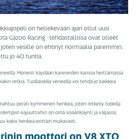
kkiajopeli on hellekevään ajan ollut uusi
ta Gazoo Racing -tehdastallissa ovat olleet
 joten vesille on ehtinyt normaalia paremmin.
tu jo 40 tuntia.
 veneellä. Monesti käydään kavereiden kanssa heittämässä
äkin retkiä. Tuollaisella veneellä voi tehdä jo kaikkea
mahtuu peräti kymmenen henkeä, joten retkeily todella
olempiin kajuuttoihin on oma sisäänkäynti ja väljässä,
uu kaksi henkeä erittäin mukavasti.
rinin moottori on V8 XTO