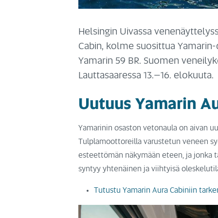
Helsingin Uivassa venenäyttelys
Cabin, kolme suosittua Yamarin-
Yamarin 59 BR. Suomen veneilyke
Lauttasaaressa 13.–16. elokuuta.
Uutuus Yamarin Au
Yamarinin osaston vetonaula on aivan 
Tulplamoottoreilla varustetun veneen syd
esteettömän näkymään eteen, ja jonka tai
syntyy yhtenäinen ja viihtyisä oleskelutil
Tutustu Yamarin Aura Cabiniin tar