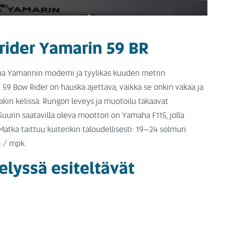
ider Yamarin 59 BR
na Yamarinin moderni ja tyylikäs kuuden metrin
59 Bow Rider on hauska ajettava, vaikka se onkin vakaa ja
kin kelissä. Rungon leveys ja muotoilu takaavat
uurin saatavilla oleva moottori on Yamaha F115, jolla
tka taittuu kuitenkin taloudellisesti: 19–24 solmun
a / mpk.
lyssä esiteltävät