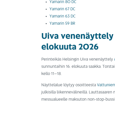
Yamarin 80 DC
Yamarin 67 DC
Yamarin 63 DC
Yamarin 59 BR
Uiva venenäyttely 
elokuuta 2026
Perinteikäs Helsingin Uiva venenäyttely
sunnuntaihin 16. elokuuta saakka. Torstai
kello 11–18.
Näyttelalue löytyy osoitteesta
Vattuniem
julkisilla liikennevälineillä. Lauttasaar
messualueelle maksuton non-stop-bussi