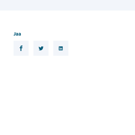
Jaa
Jaa Facebookissa
Jaa Twitterissä
Jaa Linkedinissä