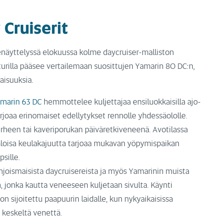
Cruiserit
enäyttelyssä elokuussa kolme daycruiser-malliston
iturilla pääsee vertailemaan suosittujen Yamarin 80 DC:n,
aisuuksia.
marin 63 DC
hemmottelee kuljettajaa ensiluokkaisilla ajo-
tarjoaa erinomaiset edellytykset rennolle yhdessäololle.
heen tai kaveriporukan päiväretkiveneenä. Avotilassa
aloisa keulakajuutta tarjoaa mukavan yöpymispaikan
sille.
ohjoismaisista daycruisereista ja myös Yamarinin muista
n, jonka kautta veneeseen kuljetaan sivulta. Käynti
 sijoitettu paapuurin laidalle, kun nykyaikaisissa
i keskeltä venettä.