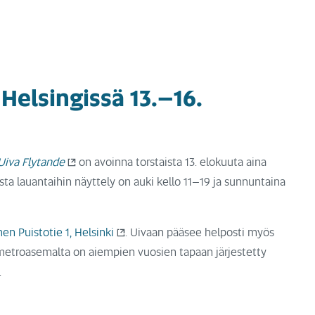
Helsingissä 13.–16.
Uiva Flytande
on avoinna torstaista 13. elokuuta aina
sta lauantaihin näyttely on auki kello 11–19 ja sunnuntaina
en Puistotie 1, Helsinki
. Uivaan pääsee helposti myös
en metroasemalta on aiempien vuosien tapaan järjestetty
.