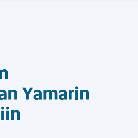
an
an Yamarin
iin