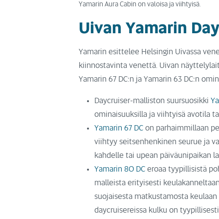
Yamarin Aura Cabin on valoisa ja viihtyisä.
Uivan Yamarin Day 
Yamarin esittelee Helsingin Uivassa ven
kiinnostavinta venettä. Uivan näyttelyla
Yamarin 67 DC:n ja Yamarin 63 DC:n omin
Daycruiser-malliston suursuosikki
Ya
ominaisuuksilla ja viihtyisä avotila 
Yamarin 67 DC
on parhaimmillaan per
viihtyy seitsenhenkinen seurue ja v
kahdelle tai upean päiväunipaikan lap
Yamarin 80 DC
eroaa tyypillisistä p
malleista erityisesti keulakanneltaa
suojaisesta matkustamosta keulaan on
daycruisereissa kulku on tyypillisest