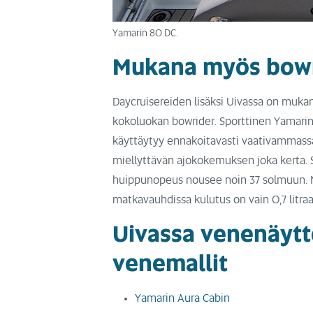
Yamarin 80 DC.
Mukana myös bowr
Daycruisereiden lisäksi Uivassa on muka
kokoluokan bowrider. Sporttinen Yamarin 
käyttäytyy ennakoitavasti vaativammassa
miellyttävän ajokokemuksen joka kerta. S
huippunopeus nousee noin 37 solmuun. Ma
matkavauhdissa kulutus on vain 0,7 litra
Uivassa venenäytte
venemallit
Yamarin Aura Cabin