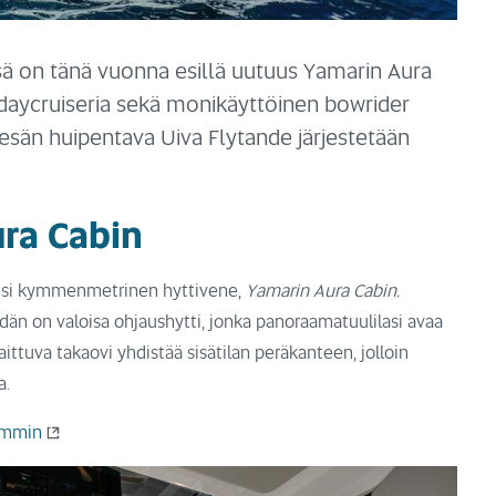
sä on tänä vuonna esillä uutuus Yamarin Aura
daycruiseria sekä monikäyttöinen bowrider
sän huipentava Uiva Flytande järjestetään
ra Cabin
uusi kymmenmetrinen hyttivene,
Yamarin Aura Cabin.
än on valoisa ohjaushytti, jonka panoraamatuulilasi avaa
ttuva takaovi yhdistää sisätilan peräkanteen, jolloin
a.
kemmin