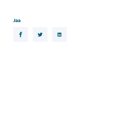
Jaa
Jaa Facebookissa
Jaa Twitterissä
Jaa Linkedinissä