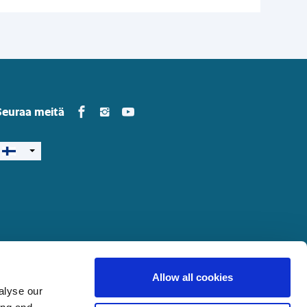
Yamarin in Facebook
Yamarin in Instagram
Yamarin in Youtube
Seuraa meitä
Allow all cookies
alyse our