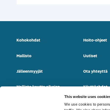
Kohokohdat
Hoito-ohjeet
Mallisto
Uutiset
Jälleenmyyjät
Ota yhteyttä
Mallisto kautta aikojen
Käyttöehdot
This website uses cookie
Dokumentit ja info
Tietosuojasel
We use cookies to personal