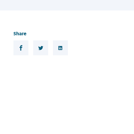
Share
Share in Facebook
Share in Twitter
Share in LinkedIn