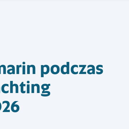
marin podczas
achting
026