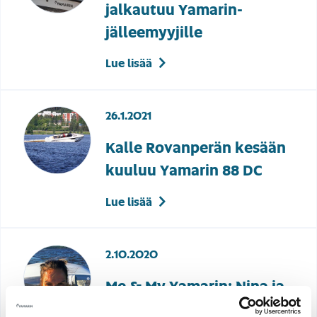
jalkautuu Yamarin-
jälleemyyjille
Lue lisää
26.1.2021
Kalle Rovanperän kesään
kuuluu Yamarin 88 DC
Lue lisää
2.10.2020
Me & My Yamarin: Nina ja
Yamarin 63 DC