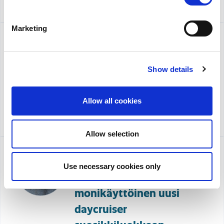
Lue lisää
Marketing
16.6.2020
Daycruiserit
Show details
koeajettavana
Keilalahdessa
Allow all cookies
Lue lisää
Allow selection
30.1.2020
Use necessary cookies only
Uusi Yamarin 60 DC –
monikäyttöinen uusi
daycruiser