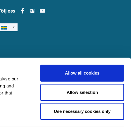
Yamarin in Facebook
Yamarin in Instagram
Yamarin in Youtube
Följ oss
Allow all cookies
alyse our
ing and
Allow selection
r that
Use necessary cookies only
och utrustning som inte hör till standardspecifikationen.
ndra på båtmodellerna med hänsyn till men inte begränsat till: