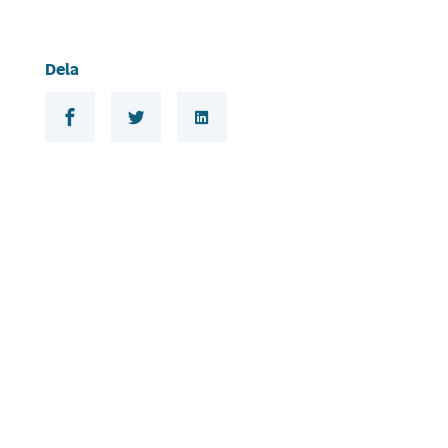
Dela
Dela på Facebook
Dela på Twitter
Dela på LinkedIn