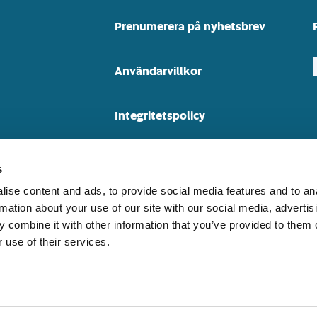
Prenumerera på nyhetsbrev
Användarvillkor
Integritetspolicy
Cookiedeklaration
s
ise content and ads, to provide social media features and to an
rmation about your use of our site with our social media, advertis
 combine it with other information that you’ve provided to them o
 use of their services.
Båtarna på bilder kan ha alternativ 
Yamarin förbehåller sig rätten att ä