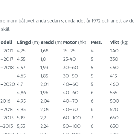
are inom båtlivet ända sedan grundandet år 1972 och är ett av 
skäl.
odell
Längd
(m)
Bredd
(m)
Motor
(hk)
Pers.
Vikt
(kg)
–2012
4,25
1,68
15–25
4
240
–2017
4,35
1,8
25-40
5
330
–2018
4,57
1,93
30–60
5
450
–
4,65
1,85
30–50
5
415
6–2020
4,7
2,01
40–60
5
460
–
4,86
1,96
40–60
6
535
-2016
4,95
2,04
40–70
6
500
–2014
4,95
2,04
40–70
6
520
–2013
5,19
2,2
60–100
7
650
–2013
5,53
2,24
50–100
6
630