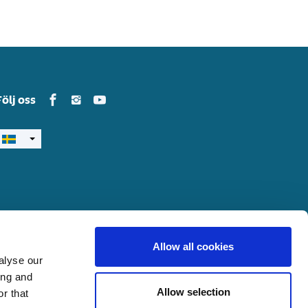
Yamarin in Facebook
Yamarin in Instagram
Yamarin in Youtube
Följ oss
Allow all cookies
alyse our
ing and
Allow selection
r that