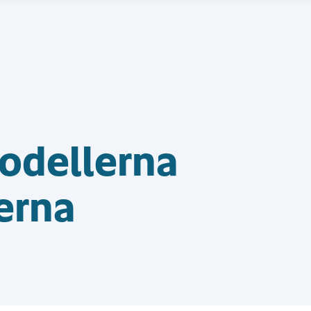
odellerna
erna