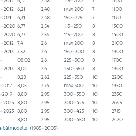
–2012
6,17
2,48
115–200
7
1100
–2012
6,21
2,48
max 200
7
1100
–2021
6,31
2,48
150–225
7
1170
8–2020
6,77
2,54
115–250
8
1300
8–2020
6,77
2,54
115–200
8
1400
–2012
7,4
2,6
max 200
8
2100
–2013
7,52
2,6
150–300
8
1900
–
08.02
2,6
225–300
8
1700
–2013
8,02
2,6
250–350
8
1900
–
8,28
2,62
225–350
10
2200
–2017
8,05
2,76
max 300
10
1950
–2019
8,80
2,95
300–350
10
2350
–2023
8,80
2,95
300–425
10
2645
–2023
8,80
2,95
300–425
10
2715
–
8,80
2,95
300–450
10
2420
in-båtmodeller
(1985–2005)