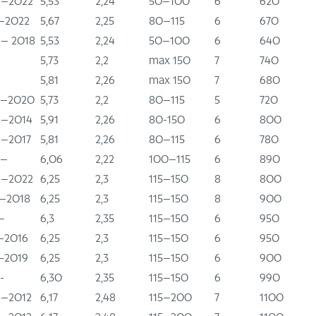
–2022
5,53
2,24
50–100
6
620
–2022
5,67
2,25
80–115
6
670
– 2018
5,53
2,24
50–100
6
640
5,73
2,2
max 150
7
740
5,81
2,26
max 150
7
680
5–2020
5,73
2,2
80–115
5
720
–2014
5,91
2,26
80-150
6
800
–2017
5,81
2,26
80–115
6
780
0–
6,06
2,22
100–115
6
890
–2022
6,25
2,3
115–150
8
800
–2018
6,25
2,3
115–150
8
900
–
6,3
2,35
115–150
6
950
–2016
6,25
2,3
115–150
6
950
–2019
6,25
2,3
115–150
6
900
-
6,30
2,35
115–150
6
990
–2012
6,17
2,48
115–200
7
1100