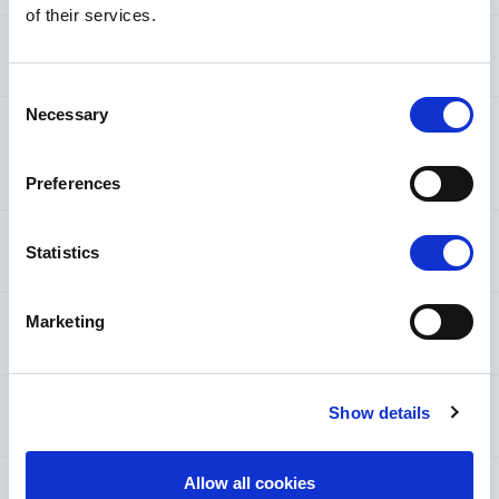
of their services.
Vikning av kapellet
Consent
Necessary
Selection
Målning och antifouling-behandling av
glasfiberbåtens botten
Preferences
Förvaring av båten
Statistics
Marketing
Båtens bränsle
Show details
Transport av båten
Allow all cookies
Färger på gelcoat till glasfiberytor på båtar