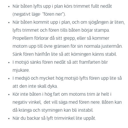
När båten lyfts upp i plan körs trimmet fullt nedåt
(negativt läge· ”fören ner”).
När båten kommit upp i plan, och om sjögången är liten,
lyfts trimmet och fören tills båten börjar stampa.
Propellern förlorar då sitt grepp, eller så kommer
motorn upp till övre gränsen för sin normala justermån.
Sänk fören härifrån lite så att körningen känns stabil.
I motsjö sänks fören nedåt så att framfarten blir
mjukare.
I medsjö och mycket hög motsjö lyfts fören upp lite så
att den inte skall dyka.
Kör inte båten i hög fart om motorns trim är helt i
negativ vinkel, det vill säga med fören nere. Båten kan
då kränga och styrningen kan bli instabil.
När du backar så lyft trimvinkel lite uppåt.